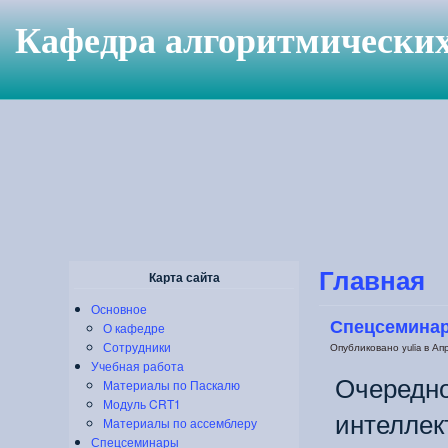
Кафедра алгоритмическ
Главная
Карта сайта
Основное
Спецсеминар
О кафедре
Сотрудники
Опубликовано yulia в Апре
Учебная работа
Очередно
Материалы по Паскалю
Модуль CRT1
интеллек
Материалы по ассемблеру
Спецсеминары