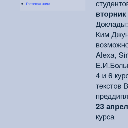
студенто
Гостевая книга
вторник 
Доклады:
Ким Джун
возможно
Alexa, Si
Е.И.Боль
4 и 6 ку
текстов 
преддипл
23 апре
курса